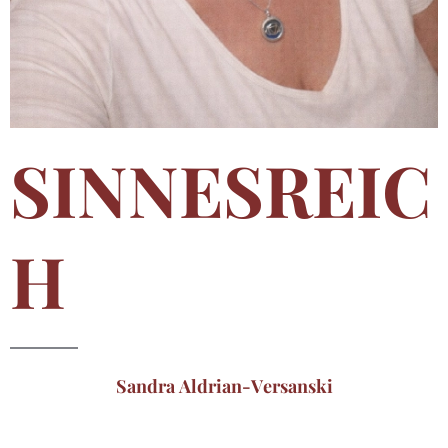
SINNESREIC
H
Sandra Aldrian-Versanski