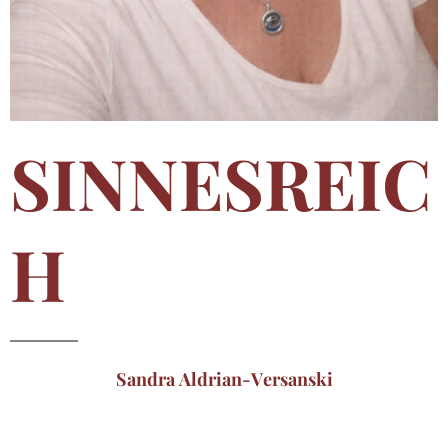
SINNESREIC
H
Sandra Aldrian-Versanski