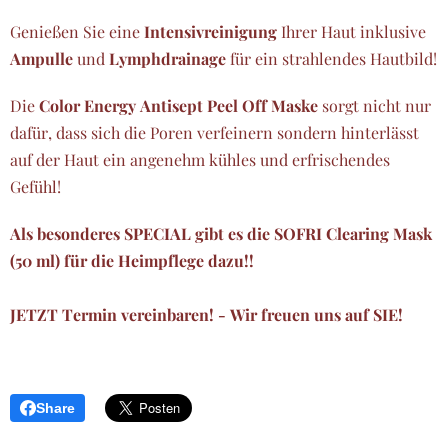
Genießen Sie eine
Intensivreinigung
Ihrer Haut inklusive
Ampulle
und
Lymphdrainage
für ein strahlendes Hautbild!
Die
Color Energy Antisept Peel Off Maske
sorgt nicht nur
dafür, dass sich die Poren verfeinern sondern hinterlässt
auf der Haut ein angenehm kühles und erfrischendes
Gefühl!
Als besonderes SPECIAL gibt es die SOFRI Clearing Mask
(50 ml) für die Heimpflege dazu!!
JETZT Termin vereinbaren! - Wir freuen uns auf SIE!
Share