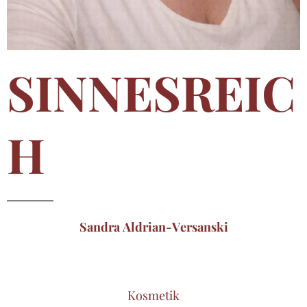
SINNESREIC
H
Sandra Aldrian-Versanski
Kosmetik