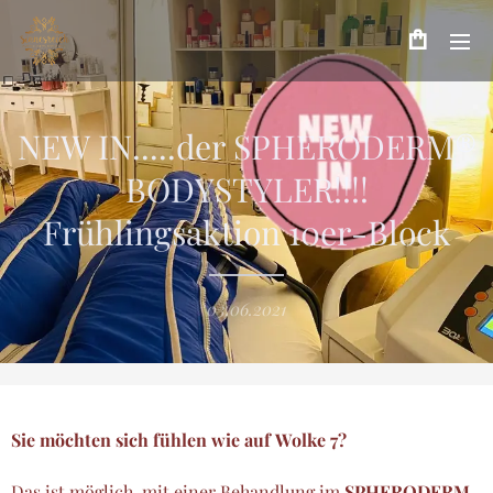
NEW IN.....der SPHERODERM®
BODYSTYLER!!!!
Frühlingsaktion 10er-Block
03.06.2021
Sie möchten sich fühlen wie auf Wolke 7?
Das ist möglich, mit einer Behandlung im
SPHERODERM