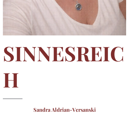
SINNESREIC
H
Sandra Aldrian-Versanski