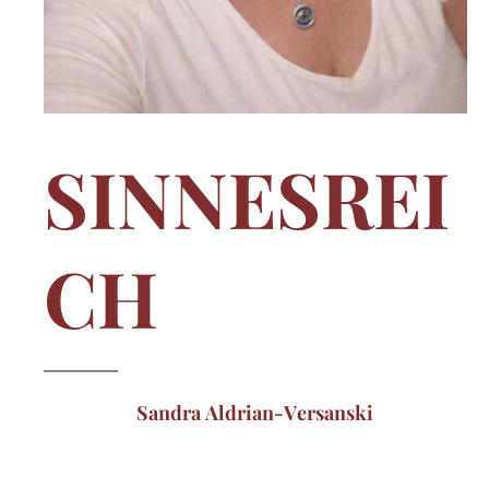
SINNESREI
CH
Sandra Aldrian-Versanski