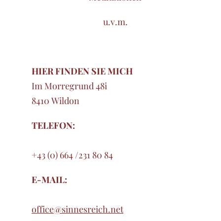
u.v.m.
HIER FINDEN SIE MICH
Im Morregrund 48i
8410 Wildon
TELEFON:
+43 (0) 664 /231 80 84
E-MAIL:
office@sinnesreich.net